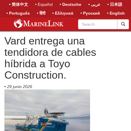
• 简体中文
• Español
• Deutsche
• عربى
• 日本語
• Português
• हिंदी
• Ελληνικά
• Русский
• English
Vard entrega una
tendidora de cables
híbrida a Toyo
Construction.
•
29 junio 2026