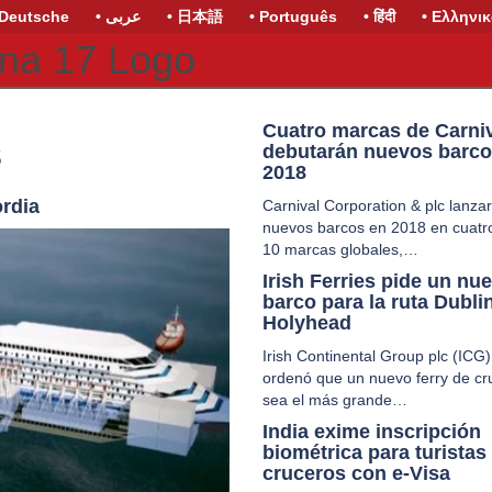
 Deutsche
• عربى
• 日本語
• Português
• हिंदी
• Ελληνι
Cuatro marcas de Carni
s
debutarán nuevos barco
2018
ordia
Carnival Corporation & plc lanza
nuevos barcos en 2018 en cuatr
10 marcas globales,…
Irish Ferries pide un nu
barco para la ruta Dubli
Holyhead
Irish Continental Group plc (ICG)
ordenó que un nuevo ferry de cr
sea el más grande…
India exime inscripción
biométrica para turistas
cruceros con e-Visa