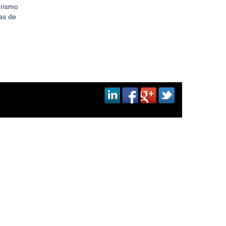
urismo
tas de