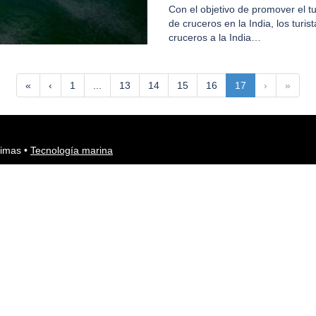
Con el objetivo de promover el t
de cruceros en la India, los turis
cruceros a la India…
«
‹
1
...
13
14
15
16
17
›
»
timas
•
Tecnología marina