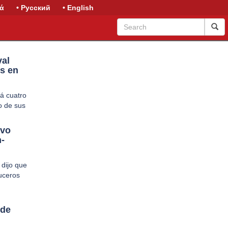
κά
• Русский
• English
val
s en
rá cuatro
o de sus
evo
n-
 dijo que
uceros
 de