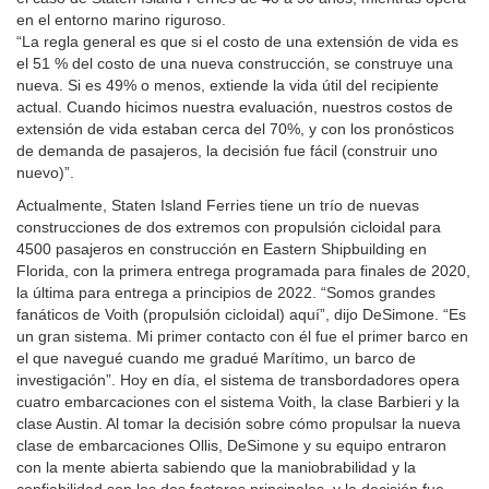
en el entorno marino riguroso.
“La regla general es que si el costo de una extensión de vida es
el 51 % del costo de una nueva construcción, se construye una
nueva. Si es 49% o menos, extiende la vida útil del recipiente
actual. Cuando hicimos nuestra evaluación, nuestros costos de
extensión de vida estaban cerca del 70%, y con los pronósticos
de demanda de pasajeros, la decisión fue fácil (construir uno
nuevo)”.
Actualmente, Staten Island Ferries tiene un trío de nuevas
construcciones de dos extremos con propulsión cicloidal para
4500 pasajeros en construcción en Eastern Shipbuilding en
Florida, con la primera entrega programada para finales de 2020,
la última para entrega a principios de 2022. “Somos grandes
fanáticos de Voith (propulsión cicloidal) aquí”, dijo DeSimone. “Es
un gran sistema. Mi primer contacto con él fue el primer barco en
el que navegué cuando me gradué Marítimo, un barco de
investigación”. Hoy en día, el sistema de transbordadores opera
cuatro embarcaciones con el sistema Voith, la clase Barbieri y la
clase Austin. Al tomar la decisión sobre cómo propulsar la nueva
clase de embarcaciones Ollis, DeSimone y su equipo entraron
con la mente abierta sabiendo que la maniobrabilidad y la
confiabilidad son los dos factores principales, y la decisión fue