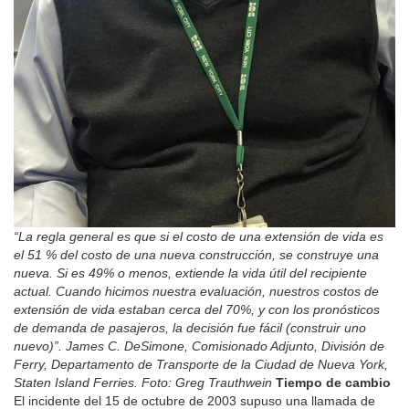
“La regla general es que si el costo de una extensión de vida es
el 51 % del costo de una nueva construcción, se construye una
nueva. Si es 49% o menos, extiende la vida útil del recipiente
actual. Cuando hicimos nuestra evaluación, nuestros costos de
extensión de vida estaban cerca del 70%, y con los pronósticos
de demanda de pasajeros, la decisión fue fácil (construir uno
nuevo)”. James C. DeSimone, Comisionado Adjunto, División de
Ferry, Departamento de Transporte de la Ciudad de Nueva York,
Staten Island Ferries. Foto: Greg Trauthwein
Tiempo de cambio
El incidente del 15 de octubre de 2003 supuso una llamada de