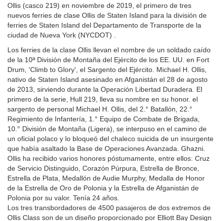
Ollis (casco 219) en noviembre de 2019, el primero de tres
nuevos ferries de clase Ollis de Staten Island para la división de
ferries de Staten Island del Departamento de Transporte de la
ciudad de Nueva York (NYCDOT) .
Los ferries de la clase Ollis llevan el nombre de un soldado caído
de la 10ª División de Montaña del Ejército de los EE. UU. en Fort
Drum, 'Climb to Glory', el Sargento del Ejército. Michael H. Ollis,
nativo de Staten Island asesinado en Afganistán el 28 de agosto
de 2013, sirviendo durante la Operación Libertad Duradera. El
primero de la serie, Hull 219, lleva su nombre en su honor. el
sargento de personal Michael H. Ollis, del 2.° Batallón, 22.°
Regimiento de Infantería, 1.° Equipo de Combate de Brigada,
10.° División de Montaña (Ligera), se interpuso en el camino de
un oficial polaco y lo bloqueó del chaleco suicida de un insurgente
que había asaltado la Base de Operaciones Avanzada. Ghazni.
Ollis ha recibido varios honores póstumamente, entre ellos: Cruz
de Servicio Distinguido, Corazón Púrpura, Estrella de Bronce,
Estrella de Plata, Medallón de Audie Murphy, Medalla de Honor
de la Estrella de Oro de Polonia y la Estrella de Afganistán de
Polonia por su valor. Tenía 24 años.
Los tres transbordadores de 4500 pasajeros de dos extremos de
Ollis Class son de un diseño proporcionado por Elliott Bay Design