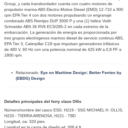
Group, y cada transbordador cuenta con cuatro motores de
propulsión marina ABS Electro-Motive Diesel (EMD) 12-710 a 900
rpm EPA Tier 4 con dos motores propulsando un engranaje
combinado ABS Reintjes DUP 3000 P y una (1) hélice Voith
Schneider ABS 36 RV6 ECS/285-2 en cada extremo de la
embarcación. La generación de energía es proporcionada por
tres grupos electrógenos marinos diesel de servicio continuo ABS,
EPA Tier 3, Caterpillar C18 que impulsan generadores trifásicos
de 480 V, 60 Hz con una potencia nominal de 425 kW a 0,8 PF a
1800 rpm.
Relacionado:
Eye on Maritime Design: Better Ferries by
(EBDG) Design
Detalles principales del ferry clase Ollis
Número/nombre del casco ESG: H219 - SSG MICHAEL H. OLLIS,
H220 - TIERRA ARENOSA, H221 - TBD
Longitud, oa: 320 pies.
Longitud en la carga de diseño wl: 308.4 ft.