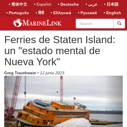
• 简体中文
• Español
• Deutsche
• عربى
• 日本語
• Português
• हिंदी
• Ελληνικά
• Русский
• English
Ferries de Staten Island:
un "estado mental de
Nueva York"
Greg Trauthwein
•
12 junio 2023
Previous
Next