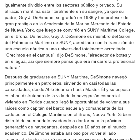
igualmente dividido entre los sectores público y privado. Su
afiliación marítima está literalmente en su sangre, ya que su
padre, Guy J. DeSimone, se graduó en 1936 y fue profesor de
gran prestigio en la Academia de la Marina Mercante del Estado
de Nueva York, que luego se convirtió en SUNY Maritime College,
en el Bronx. De hecho, Guy J. DeSimone es miembro del Salón
del Patrimonio Marítimo de SUNY, acreditado con la transición de
una escuela náutica a una universidad totalmente acreditada.
“Crecimos en el campus”, dijo DeSimone, “alrededor de botes y
en el agua, así que siempre pensé que era mi carrera profesional
natural”.
Después de graduarse en SUNY Maritime, DeSimone navegó
principalmente en petroleros, sirviendo en casi todas las
capacidades, desde Able Seaman hasta Master. Él y su esposa
estaban disfrutando de la vida de la navegación comercial
viviendo en Florida cuando llegó la oportunidad de volver a sus
raíces como capitán del barco escuela y comandante de los
cadetes en el Colegio Marítimo en el Bronx, Nueva York. Si bien
disfrutó de su mandato ayudando a dar forma a la próxima
generación de navegantes, después de 10 años en el mundo
académico, DeSimone estaba ansioso por volver al lado
comercial, donde aterrizó primero como vicepresidente senior de