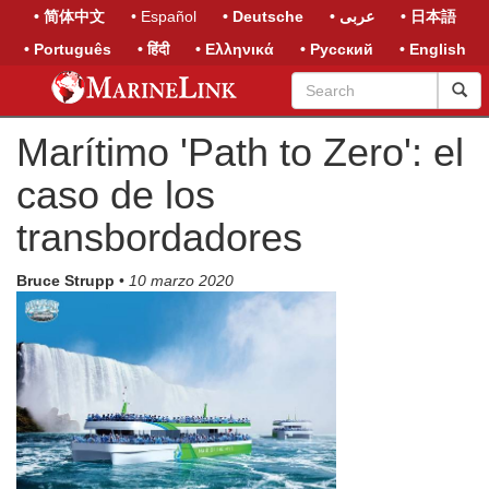
• 简体中文
• Español
• Deutsche
• عربى
• 日本語
• Português
• हिंदी
• Ελληνικά
• Русский
• English
Marítimo 'Path to Zero': el
caso de los
transbordadores
Bruce Strupp
•
10 marzo 2020